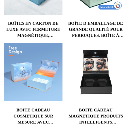
BOÎTES EN CARTON DE
BOÎTE D'EMBALLAGE DE
LUXE AVEC FERMETURE
GRANDE QUALITÉ POUR
MAGNÉTIQUE,
PERRUQUES, BOÎTE À
EMBALLAGE EN PAPIER
CHEVEUX MAGNÉTIQUE
POUR BOÎTES-CADEAUX
AVEC COUVERCLE, BOÎTE
DE BIJOUX : BOUCLES
DE TRANSPORT CADEAU
D'OREILLES, BAGUES,
COLLIERS
BOÎTE CADEAU
BOÎTE CADEAU
COSMÉTIQUE SUR
MAGNÉTIQUE PRODUITS
MESURE AVEC
INTELLIGENTS
COUVERCLE
CONDITIONNEMENT SUR