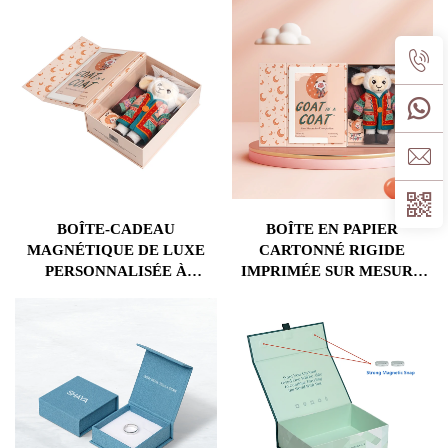
MAGNÉTIQUES EN
EN MAT, BOÎTES VIDES,
CARTON DUR AVEC
VÊTEMENTS,
COMBINAISON DE GLOSS
COSMÉTIQUES,
CHEMISES, CHAUSSURES,
PRODUITS CAPILLAIRES,
PAPIER POUR
EMBALLAGE
BOÎTE-CADEAU
BOÎTE EN PAPIER
MAGNÉTIQUE DE LUXE
CARTONNÉ RIGIDE
PERSONNALISÉE À
IMPRIMÉE SUR MESURE
CHAUD, BOÎTE
AVEC DESIGN
D'EMBALLAGE POUR
PERSONNALISÉ, BOÎTE-
PELUCHES, BOÎTE EN
CADEAU POUR JOUETS
CARTON COLORÉ
D'ENFANTS ET BÉBÉS
MAGNÉTIQUE DE LUXE