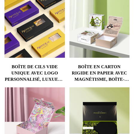
BOÎTE DE CILS VIDE
BOÎTE EN CARTON
UNIQUE AVEC LOGO
RIGIDE EN PAPIER AVEC
PERSONNALISÉ, LUXUEUX
MAGNÉTISME, BOÎTE-
EMBALLAGE EN PAPIER
CADEAU POUR JOUETS /
POUR CILS MAGNÉTIQUE
POUPÉES TRICOTÉES /
AVEC FENÊTRE EN PVC
PRÉSENTATION DIY