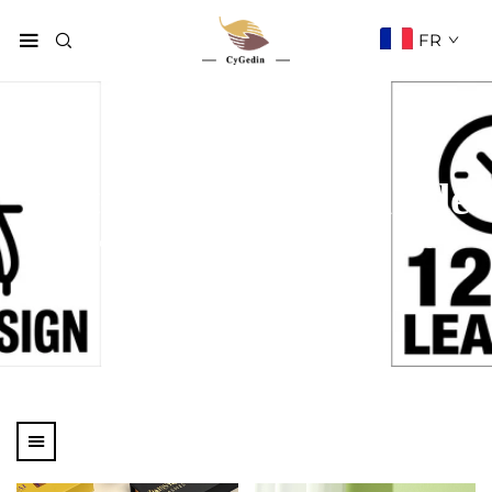
FR
Boîte magnétique rigide
Page d'accueil
Produits
Type De Boîte
Boîte Magnétique Rigide