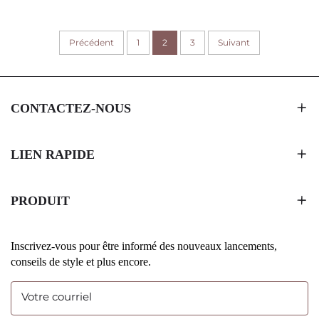
MAGNÉTIQUE INSERT
MESURE LOGO CMJN
RIGIDE 2MM D'ÉPAISSEUR
IMPRESSION INSERT EN
POUR L'EMBALLAGE DE
Précédent
1
2
ÉPONGE OU MOUSSE
3
Suivant
SÈTES DE MAQUILLAGE
AIMANT 2MM CARTON
ÉCHANTILLON GRATUIT
DISPONIBLE
CONTACTEZ-NOUS
LIEN RAPIDE
PRODUIT
Inscrivez-vous pour être informé des nouveaux lancements,
conseils de style et plus encore.
Votre courriel