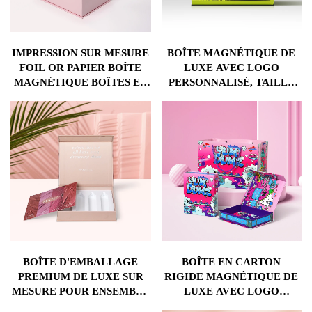
IMPRESSION SUR MESURE
BOÎTE MAGNÉTIQUE DE
FOIL OR PAPIER BOÎTE
LUXE AVEC LOGO
MAGNÉTIQUE BOÎTES EN
PERSONNALISÉ, TAILLE
CARTON POUR
RIGIDE EN CARTON
COSMÉTIQUES
OVALE, SET DE
RAQUETTES DE
PICKLEBALL POUR
TENNIS PADELL, BOÎTE-
CADEAU EN PAPIER AVEC
INSERT
BOÎTE D'EMBALLAGE
BOÎTE EN CARTON
PREMIUM DE LUXE SUR
RIGIDE MAGNÉTIQUE DE
MESURE POUR ENSEMBLE
LUXE AVEC LOGO
DE ROUGES À LÈVRES
PERSONNALISÉ IMPRIMÉ